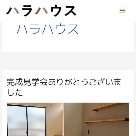
メ
イ
ハラハウス
ン
メ
ニ
ュ
完成見学会ありがとうございま
完
ー
成
した
見
学
会
あ
り