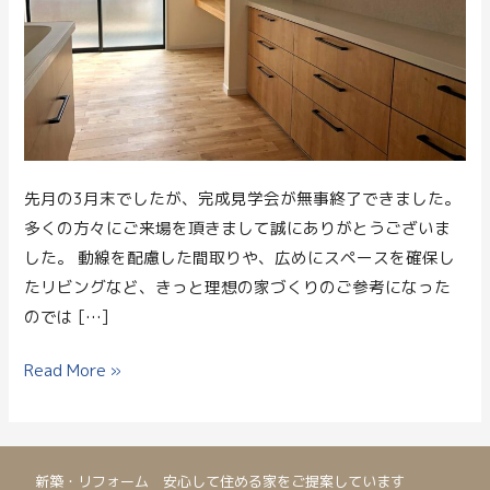
が
と
う
ご
ざ
い
ま
先月の3月末でしたが、完成見学会が無事終了できました。
し
多くの方々にご来場を頂きまして誠にありがとうございま
た
した。 動線を配慮した間取りや、広めにスペースを確保し
たリビングなど、きっと理想の家づくりのご参考になった
のでは […]
Read More »
新築・リフォーム 安心して住める家をご提案しています